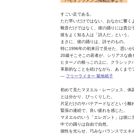
パセオフラメンコ掲載記事より
すごい足である。
ただ早いだけではない、おなかに響く
靴音だけではなく、彼の踊りには貴公
彼をよく知る人は「詩人だ」という。
まさに、彼の踊りは、詩そのもの。
特に1996年の初来日で見せた、思い
20歳そこそこの若者が、シリアスな曲
ヒターノの根っこの上に、クラシック
革新的なことを続けながら、あくまでフラ
―
フリーライター 菊地裕子
初めて見たマヌエル・レージェス、体
とは分かり、びっくりした。
片足だけのサパテアードなどという離
緊張の連続で、良い疲れを感じた。
マヌエルのいう「エレガント」は彼に
中での踊りは自由で自然。
個性を光らせ、巧みなバランスでエネ