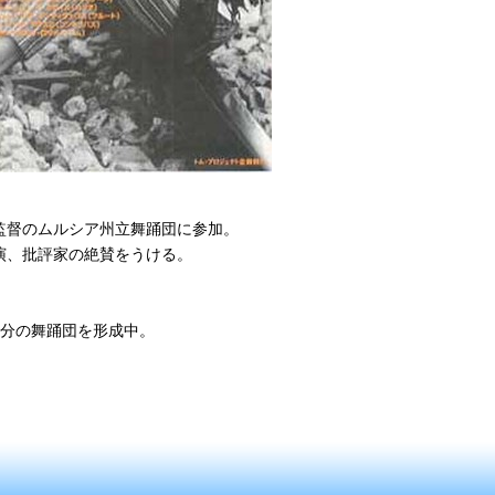
監督のムルシア州立舞踊団に参加。
共演、批評家の絶賛をうける。
自分の舞踊団を形成中。