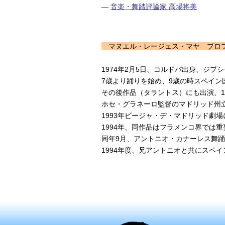
―
音楽・舞踏評論家 高場将美
マヌエル・レージェス・マヤ プロ
1974年2月5日、コルドバ出身、ジプ
7歳より踊りを始め、9歳の時スペイ
その後作品（タラントス）にも出演、
ホセ・グラネーロ監督のマドリッド州
1993年ビージャ・デ・マドリッド劇
1994年、同作品はフラメンコ界では
同年9月、アントニオ・カナーレス舞踊
1994年度、兄アントニオと共にスペ