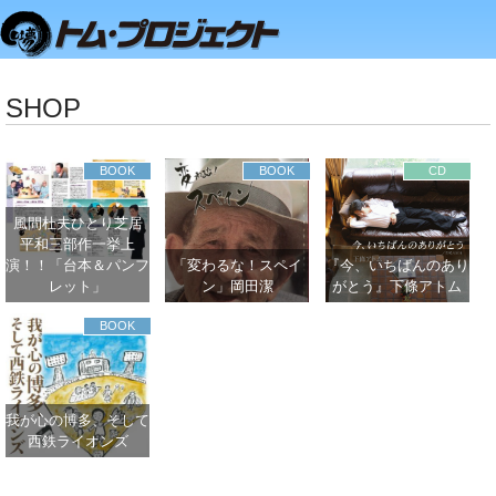
SHOP
BOOK
BOOK
CD
風間杜夫ひとり芝居
平和三部作一挙上
演！！「台本＆パンフ
「変わるな！スペイ
『今、いちばんのあり
レット」
ン」岡田潔
がとう』下條アトム
BOOK
我が心の博多、そして
西鉄ライオンズ