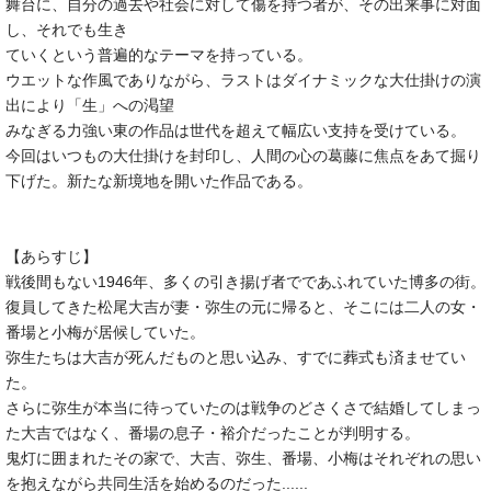
舞台に、自分の過去や社会に対して傷を持つ者が、その出来事に対面
し、それでも生き
ていくという普遍的なテーマを持っている。
ウエットな作風でありながら、ラストはダイナミックな大仕掛けの演
出により「生」への渇望
みなぎる力強い東の作品は世代を超えて幅広い支持を受けている。
今回はいつもの大仕掛けを封印し、人間の心の葛藤に焦点をあて掘り
下げた。新たな新境地を開いた作品である。
【あらすじ】
戦後間もない1946年、多くの引き揚げ者でであふれていた博多の街。
復員してきた松尾大吉が妻・弥生の元に帰ると、そこには二人の女・
番場と小梅が居候していた。
弥生たちは大吉が死んだものと思い込み、すでに葬式も済ませてい
た。
さらに弥生が本当に待っていたのは戦争のどさくさで結婚してしまっ
た大吉ではなく、番場の息子・裕介だったことが判明する。
鬼灯に囲まれたその家で、大吉、弥生、番場、小梅はそれぞれの思い
を抱えながら共同生活を始めるのだった......