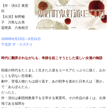
【作・演出】東憲
司
【出演】秋野暢
子 川島なお美
冨樫真 六角精児
2008年8月23日～8月31日
下北沢 ザ・スズナリ
時代に翻弄されながらも、奇跡を起こそうとした逞しい女達の物語
戦後の時代をたくましく生きた人達をユーモアたっぷりに描く、おか
しくも切ない悲喜劇。
劇中、登場人物たちは繰り返す。あの戦争を進めた日本人は「愚か」
で「あんぽんたん」
だったと。
作・演出は劇団桟敷童子を主宰する東憲司。その作品の多くは、出身
地である福岡を