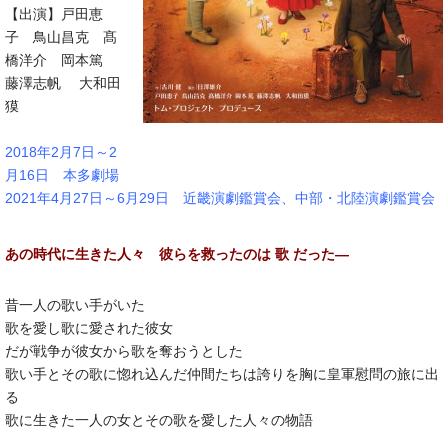
【出演】戸田恵
子 鳥山昌克 髙
橋洋介 岡本篤
藤澤志帆 大和田
獏
2018年2月7日～2
月16日 本多劇場
2021年4月27日～6月29日 近畿演劇鑑賞会、中部・北陸演劇鑑賞会
あの時代に生きた人々 彼らを救ったのは 歌 だった―
昔一人の歌い手がいた
歌を愛し歌に愛された彼女
だが戦争が彼女から歌を奪おうとした
歌い手とその歌に惚れ込んだ仲間たちは誇りを胸に皇軍慰問の旅に出
る
歌に生きた一人の女とその歌を愛した人々の物語