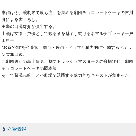
本作は今、演劇界で最も注目を集める劇団チョコレートケーキの古川
健による書下ろし。
主宰の日澤雄介が演出する。
出演は女優・声優として観る者を魅了し続ける名マルチプレーヤー戸
田恵子。
"お昼の顔"を卒業後、舞台・映画・ドラマと精力的に活動するベテラ
ン大和田獏。
元劇団唐組の鳥山昌克、劇団トラッシュマスターズの髙橋洋介、劇団
チョコレートケーキの岡本篤、
そして藤澤志帆、と小劇場で活躍する魅力的なキャストが集まった。
公演情報