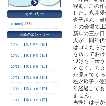
観劇。この作
した。永井愛
カテゴリー
也子さん。当
column
(1236)
くの会場で上
新年の三が日
最新のエントリー
人が、同年代
10/28...【第１９５６回】
はゴミだらけ
を放っておけ
10/25...【第１９５５回】
づけを手伝う
10/23...【第１９５４回】
となく、ちょ
が見えてくると
10/21...【第１９５３回】
松永玲子、佐
年経過しても
10/18...【第１９５２回】
ません。
10/17...【第１９５１回】
男性には手が