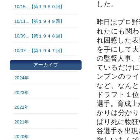
した。
10/15...【第１９５０回】
昨日はプロ野
10/11...【第１９４９回】
れたにも関わ
10/09...【第１９４８回】
れ困惑した表
を手にして大
10/07...【第１９４７回】
の監督人事、
アーカイブ
ているだけに
ンプンのライ
2024年
など、なんと
2023年
ドラフト１位
選手。育成上
2022年
かりは分かり
ぱり死に物狂
2021年
谷選手を出現
2020年
欲しいもんで