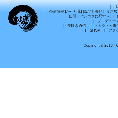
|
|
公演情報
[
かへり花
] [
風間杜夫ひとり芝居
山明、バンコクに死す～」
] [
|
プロデュー
|
夢吐き通信
|
トム☆トム倶
|
SHOP
|
アク
Copyright © 2016 T