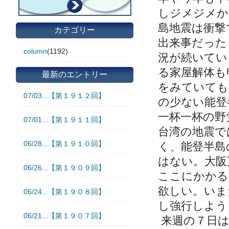
しジメジメか
島地震は衝撃
カテゴリー
出来事だった
column
(1192)
況が続いてい
る家屋解体も
最新のエントリー
をみていても
07/03...【第１９１２回】
の少ない能登
一杯一杯の野
07/01...【第１９１１回】
台湾の地震で
06/28...【第１９１０回】
く、能登半島
はない。大阪
06/26...【第１９０９回】
ここにかかる
欲しい。いま
06/24...【第１９０８回】
し強行しよう
06/21...【第１９０７回】
来週の７日は