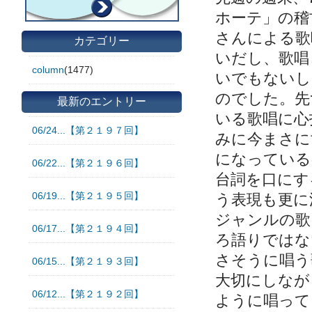
ホーテ」の稽
さんによる歌
カテゴリー
いだし、歌唱
column
(1477)
いでもないし
のでした。先
最新のエントリー
いる歌唱に心
06/24...【第２１９７回】
みに今まさに
になっている
06/22...【第２１９６回】
台詞を口にす
06/19...【第２１９５回】
う表現も更に
ジャンルの歌
06/17...【第２１９４回】
ろ語りではな
さそうに唱う
06/15...【第２１９３回】
大切にしなが
06/12...【第２１９２回】
ように唱って