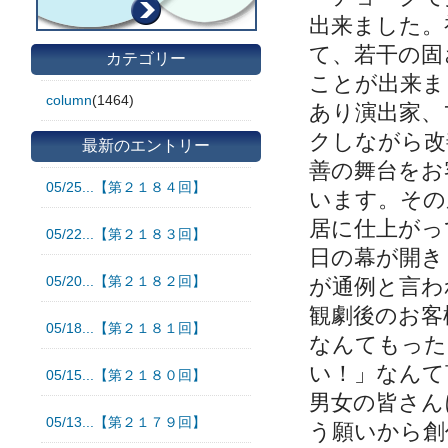
出来ました。
て、若干の固
カテゴリー
ことが出来ま
column
(1464)
あり演出家、
クしながら改
最新のエントリー
善の舞台をお
05/25...【第２１８４回】
います。その
居に仕上がっ
05/22...【第２１８３回】
日の幕が開き
05/20...【第２１８２回】
が通例と言わ
観劇後のお客
05/18...【第２１８１回】
なんてもった
い！」なんて
05/15...【第２１８０回】
男女の皆さん
05/13...【第２１７９回】
う願いから創