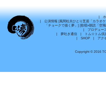
|
|
公演情報
[
風間杜夫ひとり芝居「カラオケ
「チョークで描く夢」
] [
歌唱×朗読「空
|
プロデュー
|
夢吐き通信
|
トム☆トム倶
|
SHOP
|
アク
Copyright © 2016 T